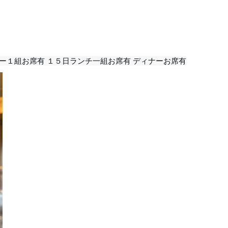
ー１組お席有 １５日ランチ一組お席有 ディナーお席有